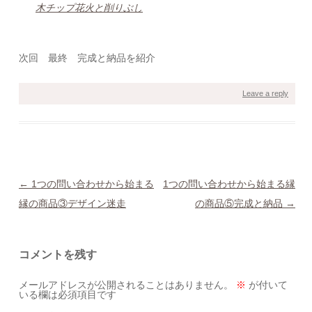
木チップ花火と削りぶし
次回 最終 完成と納品を紹介
Leave a reply
Post navigation
←
1つの問い合わせから始まる
1つの問い合わせから始まる縁
縁の商品③デザイン迷走
の商品⑤完成と納品
→
コメントを残す
メールアドレスが公開されることはありません。
※
が付いて
いる欄は必須項目です