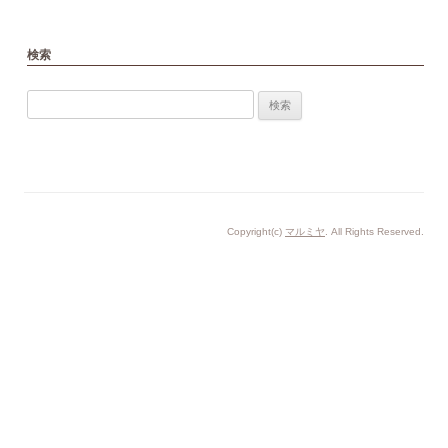
去
の
投
稿
検索
検
索:
Copyright(c)
マルミヤ
. All Rights Reserved.