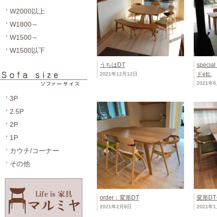
W2000以上
W1800～
W1500～
W1500以下
うちはDT
speci
ドetc.
2021年12月12日
2021年
3P
2.5P
2P
1P
カウチ/コーナー
その他
order：変形DT
変形DT
2021年2月9日
2021年