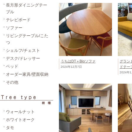
長方形ダイニングテー
ブル
テレビボード
ソファー
リビングテーブル/こた
つ
シェルフ/チェスト
デスク/ドレッサー
うちはDT＋Bioソファ
グラン
ベッド
ドテー
2024年12月7日
2024年
オーダー家具/壁面収納
その他
ウォールナット
ホワイトオーク
タモ