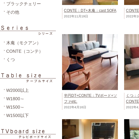
ブラックチェリー
CONTE：DT+木庵：cast SOFA
CONT
その他
2022年11月19日
2022年
木庵（モクアン）
CONTE（コンテ）
くつ
W2000以上
半円DT+CONTE：TVボード+ソ
くつ：
W1800～
ファetc.
CON
W1500～
2022年4月16日
2022年
W1500以下