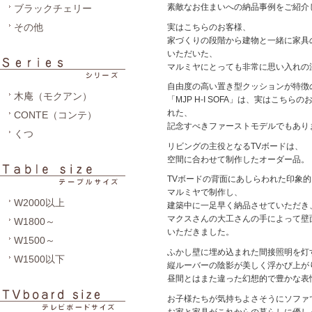
素敵なお住まいへの納品事例をご紹介
ブラックチェリー
その他
実はこちらのお客様、
家づくりの段階から建物と一緒に家具
いただいた、
マルミヤにとっても非常に思い入れの
自由度の高い置き型クッションが特徴
木庵（モクアン）
「MJP H-I SOFA」は、実はこち
れた、
CONTE（コンテ）
記念すべきファーストモデルでもあり
くつ
リビングの主役となるTVボードは、
空間に合わせて制作したオーダー品。
TVボードの背面にあしらわれた印象
マルミヤで制作し、
W2000以上
建築中に一足早く納品させていただき
マクスさんの大工さんの手によって壁
W1800～
いただきました。
W1500～
ふかし壁に埋め込まれた間接照明を灯
W1500以下
縦ルーバーの陰影が美しく浮かび上が
昼間とはまた違った幻想的で豊かな表
お子様たちが気持ちよさそうにソファ
お家と家具がこれからの暮らしに優し