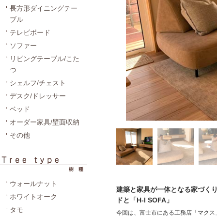
長方形ダイニングテー
ブル
テレビボード
ソファー
リビングテーブル/こた
つ
シェルフ/チェスト
デスク/ドレッサー
ベッド
オーダー家具/壁面収納
その他
ウォールナット
建築と家具が一体となる家づくり
ホワイトオーク
ドと「H-I SOFA」
タモ
今回は、富士市にある工務店「マクス