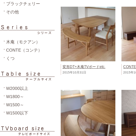
ブラックチェリー
その他
木庵（モクアン）
CONTE（コンテ）
くつ
変形DT+木庵TVボードetc.
CONT
2015年10月31日
2015年
W2000以上
W1800～
W1500～
W1500以下