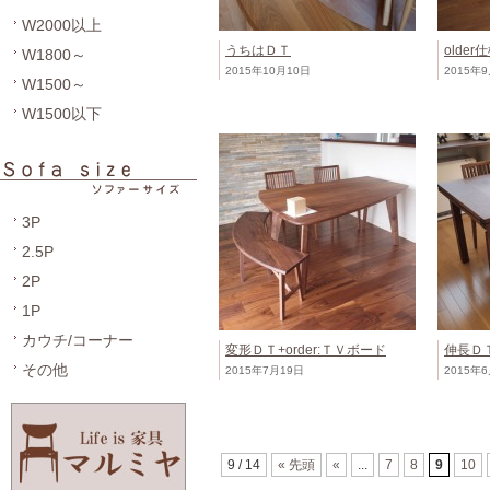
W2000以上
うちはＤＴ
olde
W1800～
2015年10月10日
2015年
W1500～
W1500以下
3P
2.5P
2P
1P
カウチ/コーナー
変形ＤＴ+order:ＴＶボード
伸長Ｄ
その他
2015年7月19日
2015年
9 / 14
« 先頭
«
...
7
8
9
10