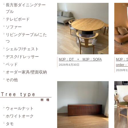
長方形ダイニングテー
ブル
テレビボード
ソファー
リビングテーブル/こた
つ
シェルフ/チェスト
デスク/ドレッサー
MJP：DT + MJP：SOFA
MJP：S
ベッド
order
2026年4月30日
2026年
オーダー家具/壁面収納
その他
ウォールナット
ホワイトオーク
タモ