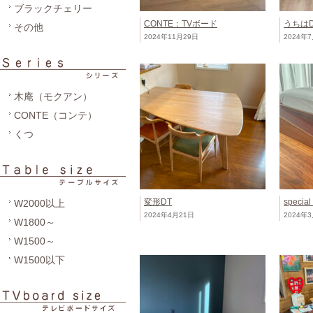
ブラックチェリー
CONTE：TVボード
うちはD
その他
2024年11月29日
2024年
木庵（モクアン）
CONTE（コンテ）
くつ
変形DT
speci
W2000以上
2024年4月21日
2024年
W1800～
W1500～
W1500以下