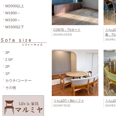
W2000以上
W1800～
W1500～
W1500以下
CONTE：TVボード
うちは
庵：TVボ
2023年12月3日
2023年
3P
2.5P
2P
1P
カウチ/コーナー
その他
うちはDT＋Bioソファ
うちはD
2023年7月2日
2023年