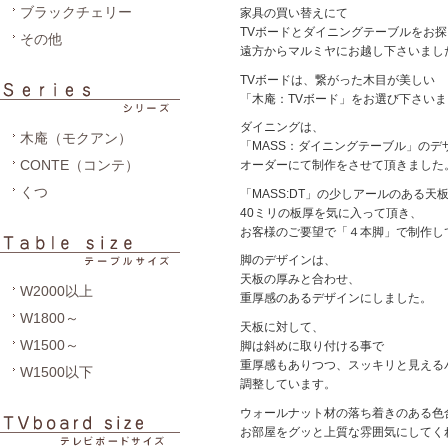
ブラックチェリー
家具の買い替えにて
TVボードとダイニングテーブルをお探
その他
遠方からマルミヤにお越し下さいまし
TVボードは、繋がった木目が美しい
「木庵：TVボード」をお選び下さい
ダイニングは、
木庵（モクアン）
「MASS：ダイニングテーブル」のデ
CONTE（コンテ）
オーダーにて制作をさせて頂きました
くつ
「MASS:DT」の少しアールのある天
40ミリの板厚を気に入って頂き、
お客様のご要望で「４本脚」で制作し
脚のデザインは、
天板の厚みと合わせ、
W2000以上
重厚感のあるデザインにしました。
W1800～
天板に対して、
W1500～
脚は斜めに取り付ける事で
重厚感もありつつ、スッキリと見える
W1500以下
調整しています。
ウォールナット材の落ち着きのある色
お部屋をグッと上質な雰囲気にしてく