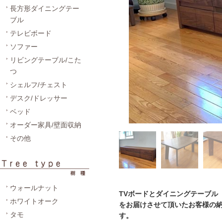
長方形ダイニングテー
ブル
テレビボード
ソファー
リビングテーブル/こた
つ
シェルフ/チェスト
デスク/ドレッサー
ベッド
オーダー家具/壁面収納
その他
ウォールナット
TVボードとダイニングテーブル
ホワイトオーク
をお届けさせて頂いたお客様の
タモ
す。