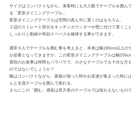
サイズはコンパクトながら、来客時にも大人数でテーブルを囲ん
る「変形ダイニングテーブル」
変形ダイニングテーブルは空間の真ん中に置くのはもちろん、
２辺のストレート部分をキッチンカウンターや壁に付けて置くこ
しっかりと動線や有効スペースを確保する事ができます。
通常６人でテーブルを囲む事を考えると、本来は幅180cm以上の
が必要となってきますが、この変形ダイニングテーブルは幅155c
普段のお食事は時間もバラバラで、小さなテーブルでも十分な方
のではないでしょうか？
幅はコンパクトながら、家族が揃った時やお友達が集まった時に
んと全員テーブルを囲んで座れる。
さらにこの「囲む」感覚は長方形のテーブルでは味わえないもの