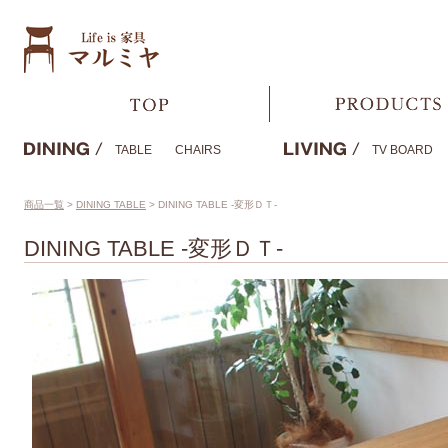
TABLE
CHAIRS
TV BOARD
商品一覧
>
DINING TABLE
>
DINING TABLE -変形ＤＴ-
DINING TABLE -変形ＤＴ-