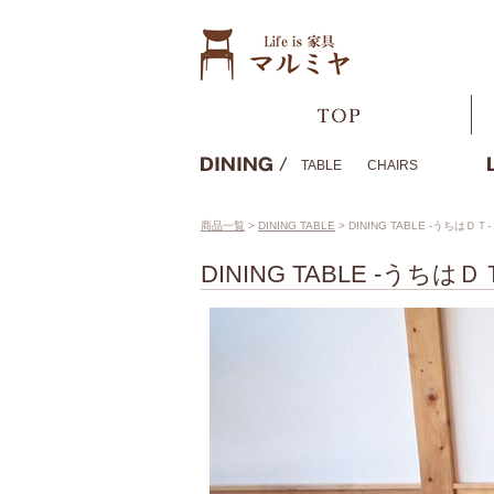
TABLE
CHAIRS
商品一覧
>
DINING TABLE
>
DINING TABLE -うちはＤＴ-
DINING TABLE -うちはＤ