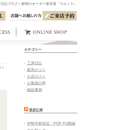
房日記ブログ｜静岡のオーダー家具屋「マルミヤ」
カテゴリー
工房日記
コト
.
家具のコト
お店のコト
お客様の声
納品事例
最新記事
伊勢丹新宿店：POP PU開催