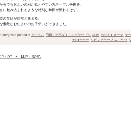
からでもお互いの顔が見えやすい丸テーブルを囲み、
さに包み込まれるような特別な時間が流れるはず。
族の笑顔が自然と集まる、
な素敵なお住まいのお手伝いができました。
s entry was posted in
アイテム
,
円形・半形ダイニングテーブル
,
樹種
,
ホワイトオーク
,
テ
チ/コーナー
,
リビングテーブル/こたつ
,
JP：DT + MJP：SOFA