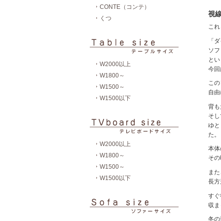
CONTE（コンテ）
視
くつ
これ
「ダ
ソフ
とい
W2000以上
今回
W1800～
この
W1500～
自由
W1500以下
背も
そし
ゆと
た。
W2000以上
本体
W1800～
その
W1500～
また
W1500以下
長方
すぐ
収ま
冬の