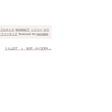
ーブルサイズ
,
W1500以下
,
ソファー
,
カウ
ソファーサイズ
. Bookmark the
permalink
.
うちはDT ＋ MJP：H-I SOFA
→