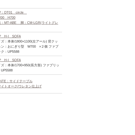
P：DT01 circle
200 H700
：MT-ABE 脚：CM-LGR(ライトグレ
P H-I SOFA
ズ：本体/1800×1100(左アール) 背クッ
ョン：おにぎり型 W700 ×２個 ファブ
ク：UP5588
P H-I SOFA
ズ：本体/1700×950(長方形) ファブリッ
UP5588
ONTE：サイドテーブル
ワイトオーク/ウレタン仕上げ