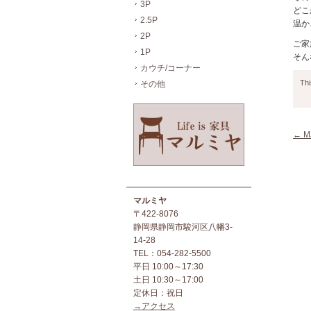
3P
どこ
2.5P
温か
2P
ご家
1P
そん
カウチ/コーナー
Thi
その他
←
M
マルミヤ
〒422-8076
静岡県静岡市駿河区八幡3-
14-28
TEL：054-282-5500
平日 10:00～17:30
土日 10:30～17:00
定休日：祝日
→アクセス