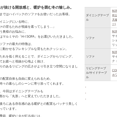
線が抜ける開放感と、暖炉を囲む冬の愉しみ。
MJ
まではハイバックのソファをお使いだったお客様。
ダイニングテーブ
Φ1
ル
天板
イニングにいる時に、
ー)
ァの背もたれが視線を遮ってしまう…」
う奥様のお悩みに、
MJ
サイ
はマルミヤの「H-I SOFA」をお選びいただきました。
ソファ
シ
ソファの最大の特徴は、
リッ
に動かせるフレキシブルな背もたれクッション。
MJ
たれを低く抑えることで、ダイニングからリビング、
ソファ
サイ
ク：
てお庭へと視線が心地よく抜け、
りのあるリビングの広さがより引き立つ空間になりまし
リビングテーブ
C
ル/サイドテーブ
ホ
ル
の配置自体も自由に変えられるため、
時々の暮らしのシーンに寄り添ってくれます。
、今回はダイニングテーブルも
形から「丸形」へと変えていただきました。
後ろにある存在感のある暖炉との配置もバッチリ美しく
っています。
季節、暖炉に火が灯る頃には、