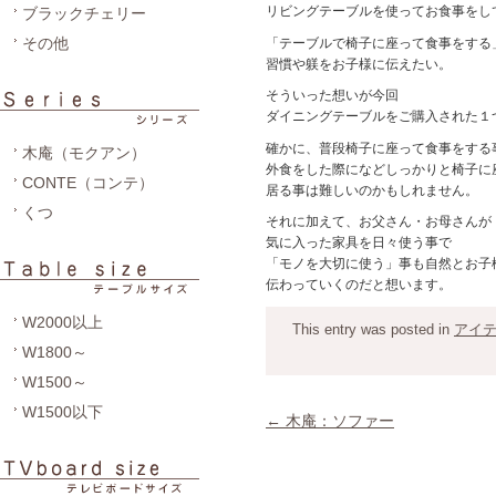
リビングテーブルを使ってお食事をし
ブラックチェリー
その他
「テーブルで椅子に座って食事をする
習慣や躾をお子様に伝えたい。
そういった想いが今回
ダイニングテーブルをご購入された１
確かに、普段椅子に座って食事をする
木庵（モクアン）
外食をした際になどしっかりと椅子に
CONTE（コンテ）
居る事は難しいのかもしれません。
くつ
それに加えて、お父さん・お母さんが
気に入った家具を日々使う事で
「モノを大切に使う」事も自然とお子
伝わっていくのだと想います。
W2000以上
This entry was posted in
アイ
W1800～
W1500～
W1500以下
←
木庵：ソファー